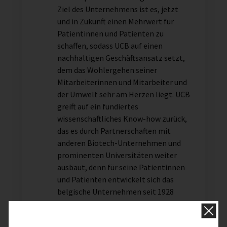
Ziel des Unternehmens ist es, jetzt
und in Zukunft einen Mehrwert für
Patientinnen und Patienten zu
schaffen, sodass UCB auf einen
nachhaltigen Geschäftsansatz setzt,
dem das Wohlergehen seiner
Mitarbeiterinnen und Mitarbeiter und
der Umwelt sehr am Herzen liegt. UCB
greift auf ein fundiertes
wissenschaftliches Know-how zurück,
das es durch Partnerschaften mit
anderen Biotech-Unternehmen und
prominenten Universitäten weiter
ausbaut, denn für seine Patientinnen
und Patienten entwickelt sich das
belgische Unternehmen seit 1928
stets weiter.
UCB erreichte 2019 ein
Umsatzvolumen von 4,9 Mrd. € und