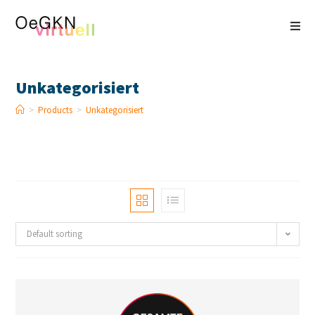
Zum
Inhalt
springen
Unkategorisiert
>
Products
>
Unkategorisiert
Default sorting